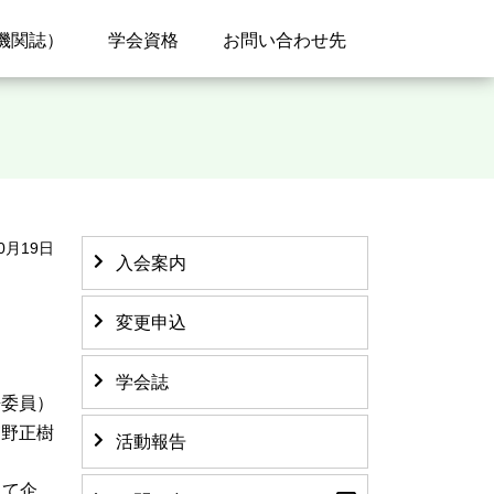
機関誌）
学会資格
お問い合わせ先
0月19日
入会案内
変更申込
学会誌
携委員）
浦野正樹
活動報告
して企