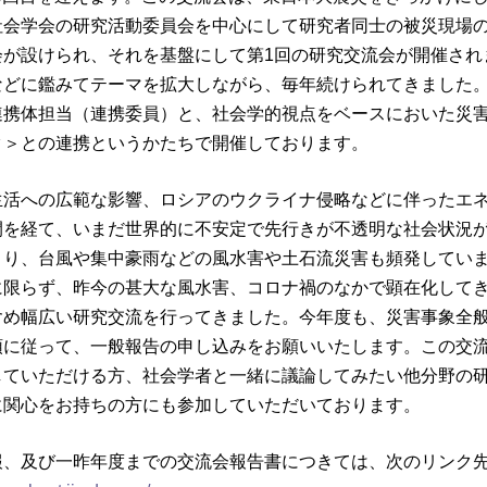
社会学会の研究活動委員会を中心にして研究者同士の被災現場
が設けられ、それを基盤にして第1回の研究交流会が開催され
などに鑑みてテーマを拡大しながら、毎年続けられてきました
連携体担当（連携委員）と、社会学的視点をベースにおいた災
ク＞との連携というかたちで開催しております。
活への広範な影響、ロシアのウクライナ侵略などに伴ったエ
間を経て、いまだ世界的に不安定で先行きが不透明な社会状況
より、台風や集中豪雨などの風水害や土石流災害も頻発してい
に限らず、昨今の甚大な風水害、コロナ禍のなかで顕在化して
含め幅広い研究交流を行ってきました。今年度も、災害事象全
領に従って、一般報告の申し込みをお願いいたします。この交
していただける方、社会学者と一緒に議論してみたい他分野の
に関心をお持ちの方にも参加していただいております。
報、及び一昨年度までの交流会報告書につきては、次のリンク