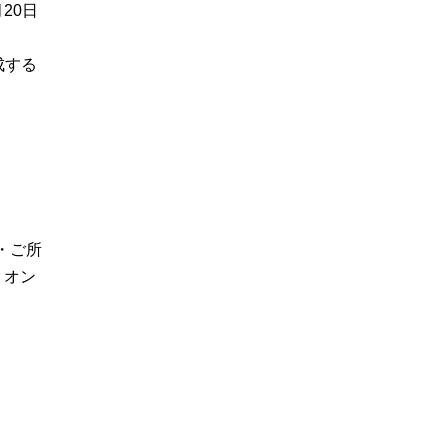
20日
成する
・ご所
 オン