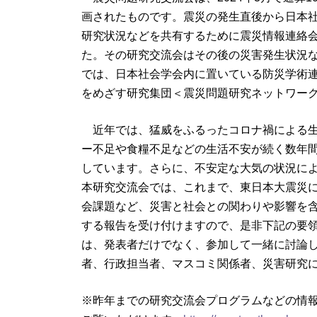
画されたものです。震災の発生直後から日本
研究状況などを共有するために震災情報連絡会
た。その研究交流会はその後の災害発生状況
では、日本社会学会内に置いている防災学術
をめざす研究集団＜震災問題研究ネットワー
近年では、猛威をふるったコロナ禍による生
ー不足や食糧不足などの生活不安が続く数年
しています。さらに、不安定な大気の状況に
本研究交流会では、これまで、東日本大震災
会課題など、災害と社会との関わりや影響を
する報告を受け付けますので、是非下記の要
は、発表者だけでなく、参加して一緒に討論
者、行政担当者、マスコミ関係者、災害研究
※昨年までの研究交流会プログラムなどの情