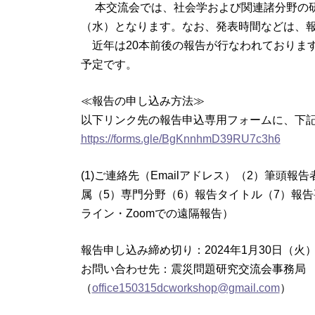
本交流会では、社会学および関連諸分野の研究
（水）となります。なお、発表時間などは、
近年は20本前後の報告が行なわれておりま
予定です。
≪報告の申し込み方法≫
以下リンク先の報告申込専用フォームに、下
https://forms.gle/BgKnnhmD39RU7c3h6
(1)ご連絡先（Emailアドレス）（2）筆頭
属（5）専門分野（6）報告タイトル（7）報告
ライン・Zoomでの遠隔報告）
報告申し込み締め切り：2024年1月30日（火
お問い合わせ先：震災問題研究交流会事務局
（
office150315dcworkshop@gmail.com
）