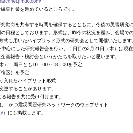
earchnet.jimdo.com/
編集作業を進めているところです。
究動向を共有する時間を確保するとともに、今後の災害研究
間の日程としております。形式は、昨今の状況を鑑み、会場で
ム方式も用いたハイブリッド形式の研究会として開催いたします
を中心にした研究報告会を行い、二日目の3月21日（木）は現
た企画報告・検討会というかたちを取りたいと思います。
木） 両日とも10：00～18：00を予定
新宿区）を予定
取り入れたハイブリット形式
変更することがあります。
よる報告を共に受け付けます。
し、かつ震災問題研究ネットワークのウェブサイト
m/
）にも掲載します。
て