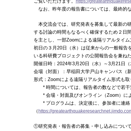
ご覧いただけます。
https://greatearthquakeres
なお、昨年度の報告書については、最終的な
本交流会では、研究発表を募集して最新の研
する討論の時間もなるべく確保するため２日
を主とし、一部Zoomによる遠隔リアルタイ
初日の３月20日（水）は従来からの一般報告
いる科研費プロジェクトの公開報告会を兼ね
開催日時：2024年3月20日（水）～3月21日（
会場（対面）：早稲田大学戸山キャンパス（
形式：Zoomによる遠隔リアルタイム形式も
* 時間については、報告者の数などで若干
* 会場・対面及びオンライン（Zoom）に
* プログラムは、決定後に、参加者に連絡
（
https://greatearthquakeresearchnet.jimdo.co
①研究発表・報告者の募集・申し込みについ